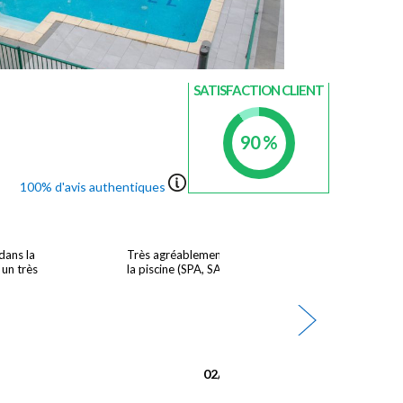
INDICE DE
SATISFACTION CLIENT
90 %
100% d'avis authentiques
dans la
Très agréablement surpris par les options en plus de
 un très
la piscine (SPA, SAUNA, HAMMAM). Je recommande
02/08/2026 - NICOD