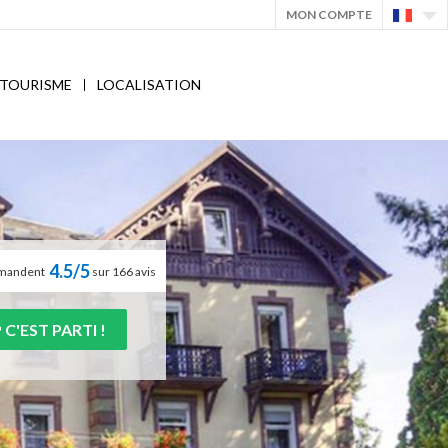
MON COMPTE
TOURISME
LOCALISATION
4.5/5
ommandent
sur 166 avis