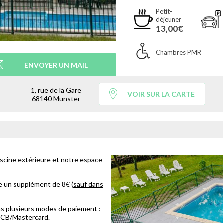
Petit-
déjeuner
13,00€
Chambres PMR
ENVOYER UN MAIL
1, rue de la Gare
VOIR SUR LA CARTE
68140 Munster
piscine extérieure et notre espace
e un supplément de 8€ (
sauf dans
ns plusieurs modes de paiement :
 CB/Mastercard.