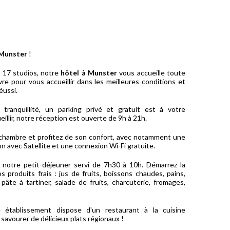
 Munster
!
17 studios, notre
hôtel à Munster
vous accueille toute
re pour vous accueillir dans les meilleures conditions et
éussi.
tranquillité, un parking privé et gratuit est à votre
eillir, notre réception est ouverte de 9h à 21h.
chambre et profitez de son confort, avec notamment une
ion avec Satellite et une connexion Wi-Fi gratuite.
e notre petit-déjeuner servi de 7h30 à 10h. Démarrez la
 produits frais : jus de fruits, boissons chaudes, pains,
pâte à tartiner, salade de fruits, charcuterie, fromages,
e établissement dispose d'un restaurant à la cuisine
 savourer de délicieux plats régionaux !