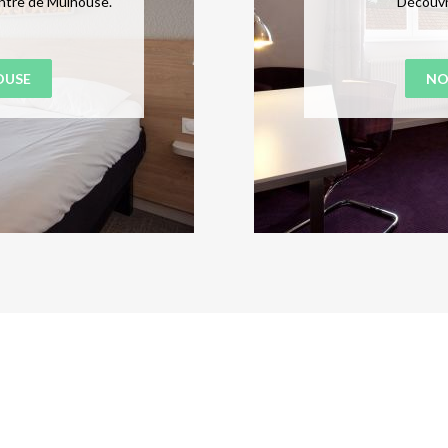
entre de Mulhouse.
Découvre
OUSE
NO