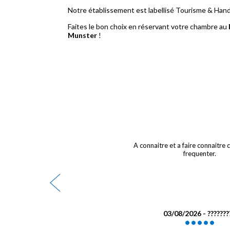
Notre établissement est labellisé Tourisme & Hand
Faites le bon choix en réservant votre chambre au
Munster
!
votre établissement où
A connaitre et a faire connaitre c
 à plusieurs reprises
frequenter.
- Herbeth
03/08/2026 - ???????