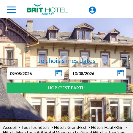
Je choisis mes dates
Accueil
>
Tous les hôtels
>
Hôtels Grand-Est
>
Hôtels Haut-Rhin
>
Hôtels Munster
>
Brit Hotel Munster - Le Grand Hôtel
> Tourisme