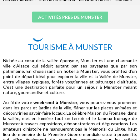
ACTIVITÉS PRÈS DE MUNSTER
TOURISME À MUNSTER
Nichée au cœur de la vallée éponyme, Munster est une charmante
ville d’Alsace qui séduit autant par ses paysages que par son
patrimoine. En choisissant un
hôtel à Munster
, vous profitez d’un
point de départ idéal pour explorer la ville et la Vallée de Munster,
entre villages typiques, forêts vosgiennes et pâturages d’altitude.
C’est une destination parfaite pour un
séjour à Munster
mêlant
nature, gourmandise et culture.
Au fil de votre
week-end à Munster
, vous pourrez vous promener
dans les parcs et jardins de la ville, flâner sur les places animées et
découvrir les savoir-faire locaux. La célèbre Maison du Fromage, dans
la vallée, met en lumière tout un terroir et le fameux fromage de
Munster à travers expositions, démonstrations et dégustations. Les
amateurs d’histoire ne manqueront pas le Mémorial du Linge, haut
lieu de mémoire de la Première Guerre mondiale situé à proximité,
qui offre également de superbes panoramas sur les crêtes