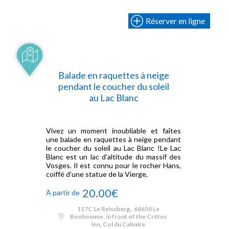
Réserver en ligne
Balade en raquettes à neige
pendant le coucher du soleil
au Lac Blanc
Vivez un moment inoubliable et faîtes
une balade en raquettes à neige pendant
le coucher du soleil au Lac Blanc !Le Lac
Blanc est un lac d’altitude du massif des
Vosges. Il est connu pour le rocher Hans,
coiffé d'une statue de la Vierge,
20.00€
À partir de
117C Le Reissberg,, 68650 Le
Bonhomme, in front of the Crêtes
inn, Col du Calvaire